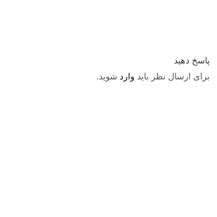
پاسخ دهید
برای ارسال نظر باید
وارد
شوید.
برای ثبت نام در باشگاه و مدرسه فوتبال درفک البرز تماس بگیرید09193631098
رد کردن