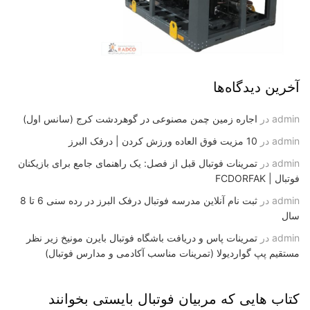
آخرین دیدگاه‌ها
admin
در
اجاره زمین چمن مصنوعی در گوهردشت کرج (سانس اول)
admin
در
10 مزیت فوق العاده ورزش کردن | درفک البرز
admin
در
تمرینات فوتبال قبل از فصل: یک راهنمای جامع برای بازیکنان
فوتبال | FCDORFAK
admin
در
ثبت نام آنلاین مدرسه فوتبال درفک البرز در رده سنی 6 تا 8
سال
admin
در
تمرینات پاس و دریافت باشگاه فوتبال بایرن مونیخ زیر نظر
مستقیم پپ گواردیولا (تمرینات مناسب آکادمی و مدارس فوتبال)
کتاب هایی که مربیان فوتبال بایستی بخوانند