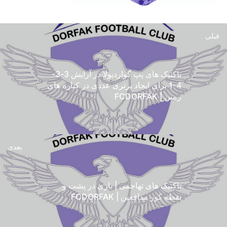
قبلی
تاکتیک های پپ گواردیولا در آرایش 3-3-
4-1 برای ایجاد برتری عددی در کناره های
زمین | FCDORFAK
بعدی
تاکتیک های تهاجمی | بازی در پشت و
نقطه کور مدافعین | FCDORFAK