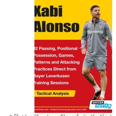
خرید آنلاین کتاب ژابی آلونسو - 82 تمرین پاس، مالکیت، بازی، الگوها، و