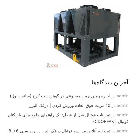
آخرین دیدگاه‌ها
admin
در
اجاره زمین چمن مصنوعی در گوهردشت کرج (سانس اول)
admin
در
10 مزیت فوق العاده ورزش کردن | درفک البرز
admin
در
تمرینات فوتبال قبل از فصل: یک راهنمای جامع برای بازیکنان
فوتبال | FCDORFAK
admin
در
ثبت نام آنلاین مدرسه فوتبال درفک البرز در رده سنی 6 تا 8