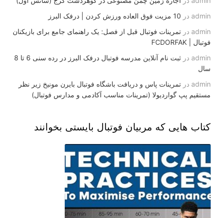
admin
در
اجاره زمین چمن مصنوعی در گوهردشت کرج (سانس اول)
admin
در
10 مزیت فوق العاده ورزش کردن | درفک البرز
admin
در
تمرینات فوتبال قبل از فصل: یک راهنمای جامع برای بازیکنان
فوتبال | FCDORFAK
admin
در
ثبت نام آنلاین مدرسه فوتبال درفک البرز در رده سنی 6 تا 8
سال
admin
در
تمرینات پاس و دریافت باشگاه فوتبال بایرن مونیخ زیر نظر
مستقیم پپ گواردیولا (تمرینات مناسب آکادمی و مدارس فوتبال)
کتاب هایی که مربیان فوتبال بایستی بخوانند