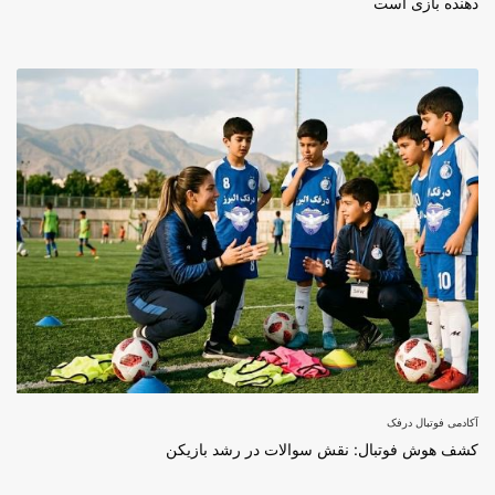
دهنده بازی است
آکادمی فوتبال درفک
کشف هوش فوتبال: نقش سوالات در رشد بازیکن
برای ثبت نام در باشگاه و مدرسه فوتبال درفک البرز تماس بگیرید09193631098
رد کردن