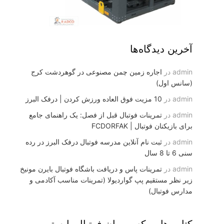
آخرین دیدگاه‌ها
admin
در
اجاره زمین چمن مصنوعی در گوهردشت کرج
(سانس اول)
admin
در
10 مزیت فوق العاده ورزش کردن | درفک البرز
admin
در
تمرینات فوتبال قبل از فصل: یک راهنمای جامع
برای بازیکنان فوتبال | FCDORFAK
admin
در
ثبت نام آنلاین مدرسه فوتبال درفک البرز در رده
سنی 6 تا 8 سال
admin
در
تمرینات پاس و دریافت باشگاه فوتبال بایرن مونیخ
زیر نظر مستقیم پپ گواردیولا (تمرینات مناسب آکادمی و
مدارس فوتبال)