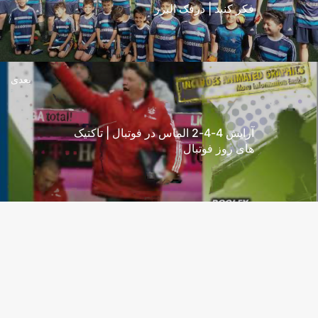
فکر کنید | درفک البرز
بعدی
آرایش 4-4-2 الماس در فوتبال | تاکتیک
های روز فوتبال