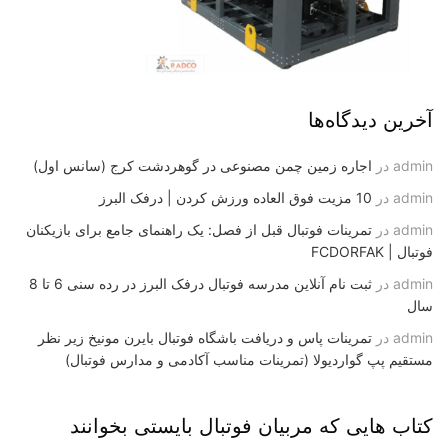
آخرین دیدگاه‌ها
admin
در
اجاره زمین چمن مصنوعی در گوهردشت کرج (سانس اول)
admin
در
10 مزیت فوق العاده ورزش کردن | درفک البرز
admin
در
تمرینات فوتبال قبل از فصل: یک راهنمای جامع برای بازیکنان
فوتبال | FCDORFAK
admin
در
ثبت نام آنلاین مدرسه فوتبال درفک البرز در رده سنی 6 تا 8
سال
admin
در
تمرینات پاس و دریافت باشگاه فوتبال بایرن مونیخ زیر نظر
مستقیم پپ گواردیولا (تمرینات مناسب آکادمی و مدارس فوتبال)
کتاب هایی که مربیان فوتبال بایستی بخوانند