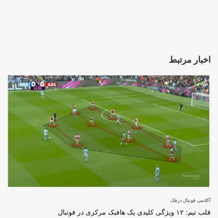
اخبار مرتبط
آکادمی فوتبال درفک
برای ثبت نام در باشگاه و مدرسه فوتبال درفک البرز تماس بگیرید09193631098
رد کردن
قلب تیم: ۱۲ ویژگی کلیدی یک هافبک مرکزی در فوتبال