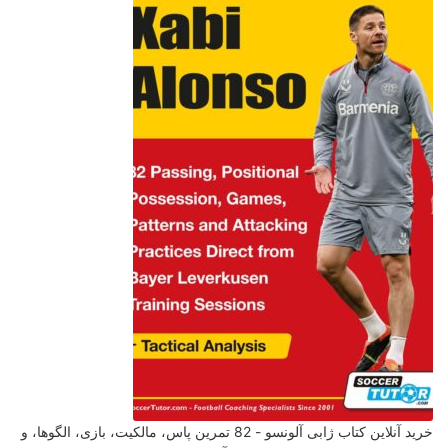
خرید آنلاین کتاب ژابی آلونسو - 82 تمرین پاس، مالکیت، بازی، الگوها، و