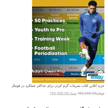
خرید آنلاین کتاب تمرینات گرم کردن برای حداکثر عملکرد در فوتبال
تومان
180,000.00
تومان
150,000.00
برای ثبت نام در باشگاه و مدرسه فوتبال درفک البرز تماس بگیرید09193631098
رد کردن