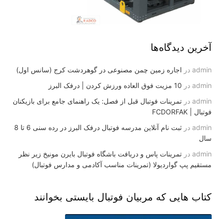
آخرین دیدگاه‌ها
admin
در
اجاره زمین چمن مصنوعی در گوهردشت کرج (سانس اول)
admin
در
10 مزیت فوق العاده ورزش کردن | درفک البرز
admin
در
تمرینات فوتبال قبل از فصل: یک راهنمای جامع برای بازیکنان
فوتبال | FCDORFAK
admin
در
ثبت نام آنلاین مدرسه فوتبال درفک البرز در رده سنی 6 تا 8
سال
admin
در
تمرینات پاس و دریافت باشگاه فوتبال بایرن مونیخ زیر نظر
مستقیم پپ گواردیولا (تمرینات مناسب آکادمی و مدارس فوتبال)
کتاب هایی که مربیان فوتبال بایستی بخوانند