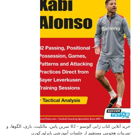
خرید آنلاین کتاب ژابی آلونسو - 82 تمرین پاس، مالکیت، بازی، الگوها، و
تمرینات هجومی مستقیم از جلسات آموزشی بایرلورکوزن