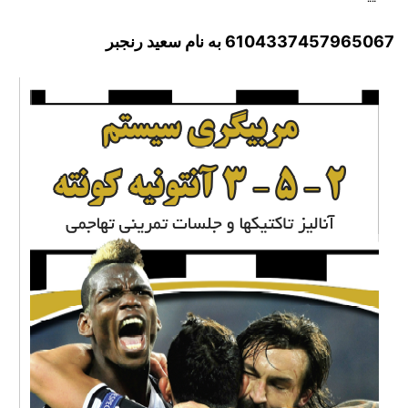
6104337457965067 به نام سعید رنجبر