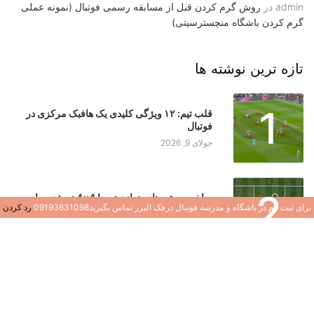
admin
در
روش گرم کردن قبل از مسابقه رسمی فوتبال (نمونه عملی
گرم کردن باشگاه منچسترسیتی)
تازه ترین نوشته ها
1
قلب تیم: ۱۲ ویژگی کلیدی یک هافبک مرکزی در
فوتبال
جولای 9, 2026
2
ساخت موتورهای هوازی: چرا 4×4 نروژی برای
برای ثبت نام در باشگاه و مدرسه فوتبال درفک البرز تماس بگیرید09193631098
رد کردن
بازیکنان جوان یک تغییر دهنده بازی است
جولای 8, 2026
3
کشف هوش فوتبال: نقش سوالات در رشد بازیکن
جولای 8, 2026