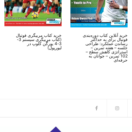
خرید آنلاین کتاب دوره‌بندی
خرید کتاب مربیگری فوتبال
فوتبال برای به حداکثر
(کتاب مربیگری سیستم 3-
رساندن عملکرد: طراحی
3-4 یورگن کلوپ در
جلسه – هفته تمرین –
لیورپول)
استراتژی کاهش سطح –
102 تمرین – جوانان به
حرفه‌ای