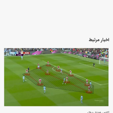
اخبار مرتبط
آکادمی فوتبال درفک