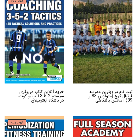
فروش ویژه
ثبت نام در بهترین مدرسه
خرید آنلاین کتاب مربیگری
فوتبال کرج (متولدین 88 و
سیستم 2-5-3 آنتونیو کونته
89) | سانس باشگاهی
در باشگاه اینترمیلان
فروش ویژه