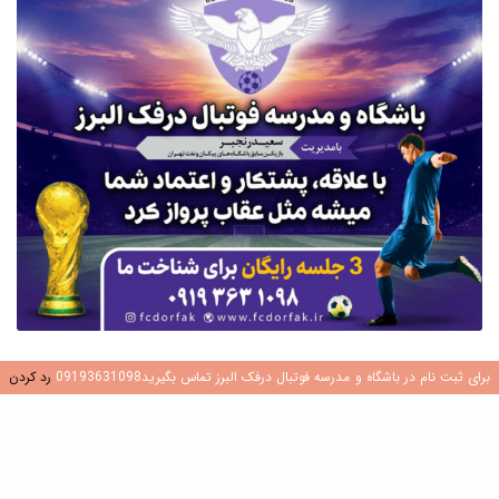
دسته‌ها
برای ثبت نام در باشگاه و مدرسه فوتبال درفک البرز تماس بگیرید09193631098
رد کردن