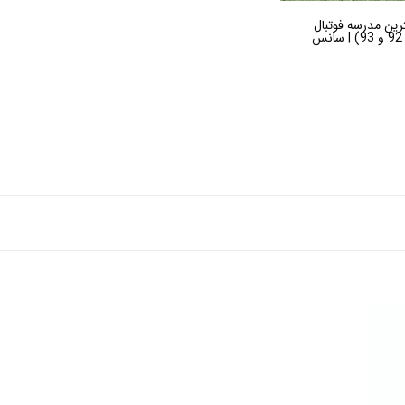
ترین مدرسه فوتبال
کرج (متولدین 92 و 93) | سانس