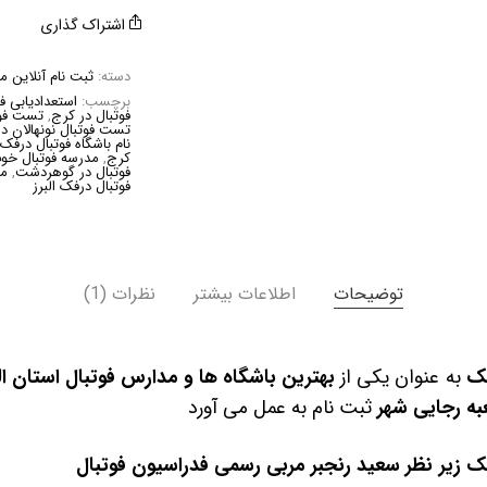
اشتراک گذاری
دسته:
ثبت نام آنلاین م
برچسب:
استعدادیابی ف
فوتبال در کرج
,
تست فوتب
تست فوتبال نونهالان د
نام باشگاه فوتبال درفک ا
کرج
,
مدرسه فوتبال خو
فوتبال در گوهردشت
,
مد
فوتبال درفک البرز
توضیحات
اطلاعات بیشتر
نظرات (1)
فک
به عنوان یکی از
بهترین باشگاه ها و مدارس فوتبال استان الب
ه رجایی شهر
ثبت نام به عمل می آورد
ک زیر نظر سعید رنجبر مربی رسمی فدراسیون فوتبال