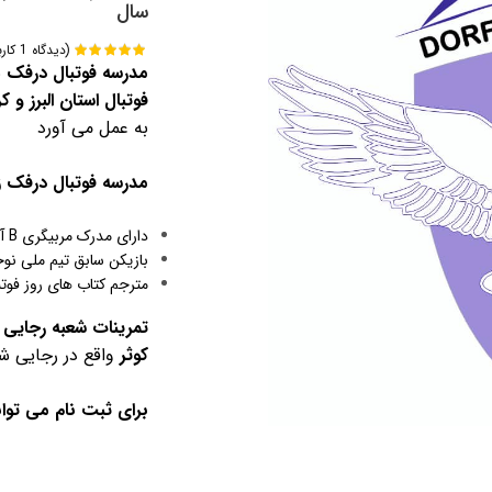
سال
(دیدگاه
1
کارب
امتیازدهی
مدرسه فوتبال درفک
ب
از 5 در
1
امتیازدهی
فوتبال استان البرز و ک
مشتری
به عمل می آورد
مدرسه فوتبال درفک ز
دارای مدرک مربیگری B آسیا از AFC
بازیکن سابق تیم ملی نوج
مترجم کتاب های روز فوتب
کوثر
واقع در رجایی شهر
برای ثبت نام می توان