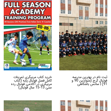
ثبت نام در بهترین مدرسه
خرید کتاب مربیگری تمرینات
فوتبال کرج (متولدین 90 و
کامل فصل فوتبال پایه (کتاب
91) | سانس باشگاهی
مربیگری در آکادمی فوتبال رده
سنی 13-15 سال فوتبال)