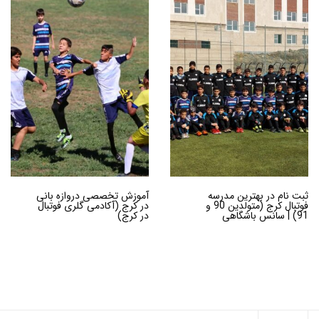
ثبت نام در بهترین مدرسه
آموزش تخصصی دروازه بانی
فوتبال کرج (متولدین 90 و
در کرج (آکادمی گلری فوتبال
91) | سانس باشگاهی
در کرج)