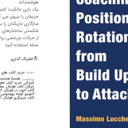
هوشمندانه
یک بازی مالکیت کنتر
حریفان را بیرون می 
سازگاری بازیکنان را
شکستن ساختارهای د
از حرکات چرخشی برا
حمله استفاده کنید
اشتراک گذاری
دسته:
خرید کتاب های م
برچسب:
soccer book
کنندگی
,
خرید کتاب های
رایگان کتاب فوتبال
,
سعی
کتاب خوب در فوتبال
,
کت
آنتونیو کونته یوونتوس
,
کتاب مربیگری فوتبال
,
ک