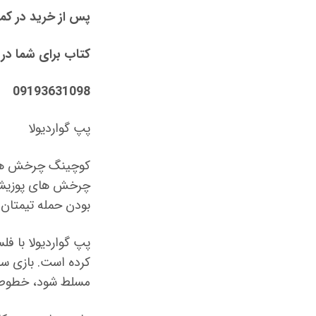
پس از خرید در کمتر از 5
کتاب برای شما در 
09193631098
پپ گواردیولا
کوچینگ چرخش های
چرخش های پوزیشن پ
بودن حمله تیمتان ر
پپ گواردیولا با ف
کرده است. بازی س
مسلط شود، خطوط د