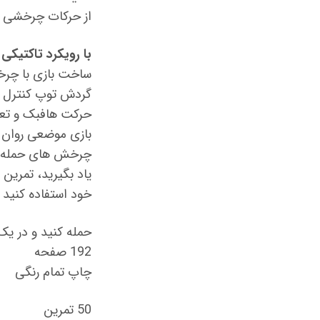
از حرکات چرخشی ب
با رویکرد تاکتیکی 
ساخت بازی با چرخ
گردش توپ کنترل ش
حرکت هافبک و تعو
بازی موضعی روان 
چرخش های حمله بر
یاد بگیرید، تمرین
خود استفاده کنید
حمله کنید و در یک
192 صفحه
چاپ تمام رنگی
50 تمرین