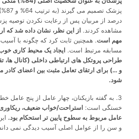
پزشکان به عنوان شخصیت اصلی (84%) متکی هستند.
درصد از مربیان پس از رعایت نکردن توصیه پزش
مشاهده کردند.
از این نظر، نشان داده شد که ارت
مهم است
. همچنین ثابت کرد که چگونه با آسیب
مسابقه مرتبط است.
ایجاد یک محیط کاری خوب د
طراحی پروتکل های ارتباطی داخلی (کانال ها، ت
و …) برای ارتقای تعامل مثبت بین اعضای کادر م
شود.
3. به گفته بازیکنان، چهار عامل از پنج عامل 
خستگی است:
استراحت/خواب ضعیف، ریکاوری کم ب
عامل مربوط به سطوح پایین تر استحکام بود.
این
و سن را از عوامل اصلی آسیب دیدگی نمی دانس