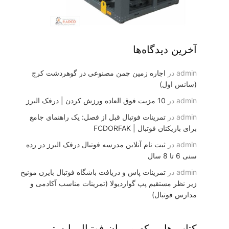
آخرین دیدگاه‌ها
admin
در
اجاره زمین چمن مصنوعی در گوهردشت کرج
(سانس اول)
admin
در
10 مزیت فوق العاده ورزش کردن | درفک البرز
admin
در
تمرینات فوتبال قبل از فصل: یک راهنمای جامع
برای بازیکنان فوتبال | FCDORFAK
admin
در
ثبت نام آنلاین مدرسه فوتبال درفک البرز در رده
سنی 6 تا 8 سال
admin
در
تمرینات پاس و دریافت باشگاه فوتبال بایرن مونیخ
زیر نظر مستقیم پپ گواردیولا (تمرینات مناسب آکادمی و
مدارس فوتبال)
کتاب هایی که مربیان فوتبال بایستی