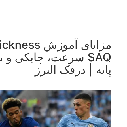
مزایای آموز
SAQ سرعت، چابکی و ت
پایه | درفک البرز