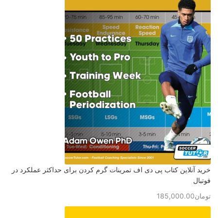
خرید آنلاین کتاب پی دی اف تمرینات گرم کردن برای حداکثر عملکرد در
فوتبال
تومان
185,000.00
برای ثبت نام در باشگاه و مدرسه فوتبال درفک البرز تماس بگیرید09193631098
رد کردن