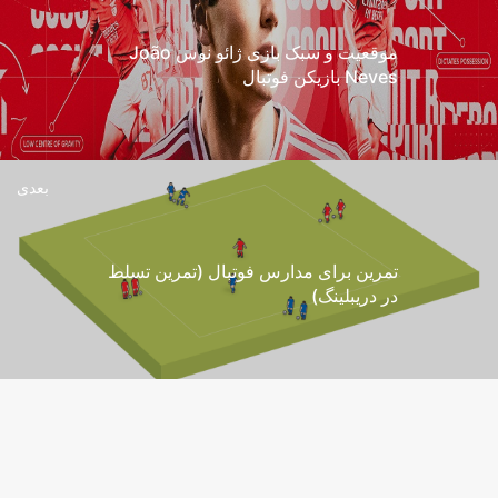
موقعیت و سبک بازی ژائو نوس João
Neves بازیکن فوتبال
بعدی
تمرین برای مدارس فوتبال (تمرین تسلط
در دریبلینگ)