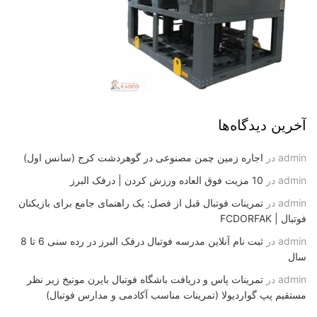
آخرین دیدگاه‌ها
admin
در
اجاره زمین چمن مصنوعی در گوهردشت کرج (سانس اول)
admin
در
10 مزیت فوق العاده ورزش کردن | درفک البرز
admin
در
تمرینات فوتبال قبل از فصل: یک راهنمای جامع برای بازیکنان
فوتبال | FCDORFAK
admin
در
ثبت نام آنلاین مدرسه فوتبال درفک البرز در رده سنی 6 تا 8
سال
admin
در
تمرینات پاس و دریافت باشگاه فوتبال بایرن مونیخ زیر نظر
مستقیم پپ گواردیولا (تمرینات مناسب آکادمی و مدارس فوتبال)