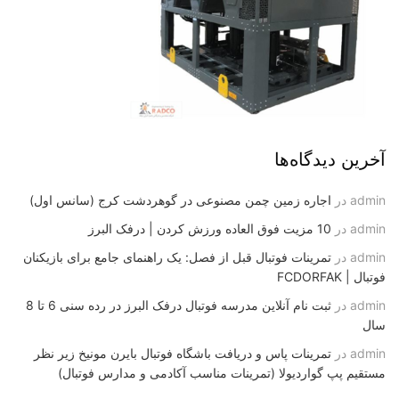
آخرین دیدگاه‌ها
admin
در
اجاره زمین چمن مصنوعی در گوهردشت کرج (سانس اول)
admin
در
10 مزیت فوق العاده ورزش کردن | درفک البرز
admin
در
تمرینات فوتبال قبل از فصل: یک راهنمای جامع برای بازیکنان
فوتبال | FCDORFAK
admin
در
ثبت نام آنلاین مدرسه فوتبال درفک البرز در رده سنی 6 تا 8
سال
admin
در
تمرینات پاس و دریافت باشگاه فوتبال بایرن مونیخ زیر نظر
مستقیم پپ گواردیولا (تمرینات مناسب آکادمی و مدارس فوتبال)