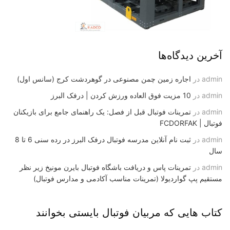
آخرین دیدگاه‌ها
admin
در
اجاره زمین چمن مصنوعی در گوهردشت کرج (سانس اول)
admin
در
10 مزیت فوق العاده ورزش کردن | درفک البرز
admin
در
تمرینات فوتبال قبل از فصل: یک راهنمای جامع برای بازیکنان
فوتبال | FCDORFAK
admin
در
ثبت نام آنلاین مدرسه فوتبال درفک البرز در رده سنی 6 تا 8
سال
admin
در
تمرینات پاس و دریافت باشگاه فوتبال بایرن مونیخ زیر نظر
مستقیم پپ گواردیولا (تمرینات مناسب آکادمی و مدارس فوتبال)
کتاب هایی که مربیان فوتبال بایستی بخوانند