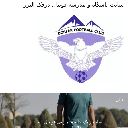
سایت باشگاه و مدرسه فوتبال درفک البرز
قبلی
ساختار یک جلسه تمرینی فوتبال: به
شیوه"چرخ فلک"