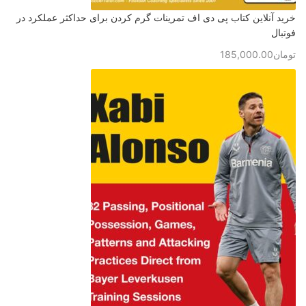
خرید آنلاین کتاب پی دی اف تمرینات گرم کردن برای حداکثر عملکرد در
فوتبال
تومان
185,000.00
برای ثبت نام در باشگاه و مدرسه فوتبال درفک البرز تماس بگیرید09193631098
رد کردن