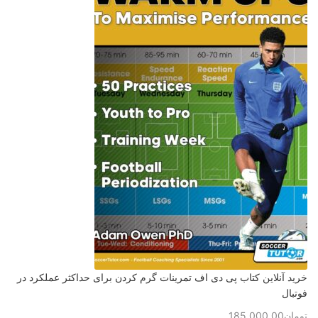
خرید آنلاین کتاب پی دی اف تمرینات گرم کردن برای حداکثر عملکرد در
فوتبال
برای ثبت نام در باشگاه و مدرسه فوتبال درفک البرز تماس بگیرید09193631098
رد کردن
تومان
185,000.00