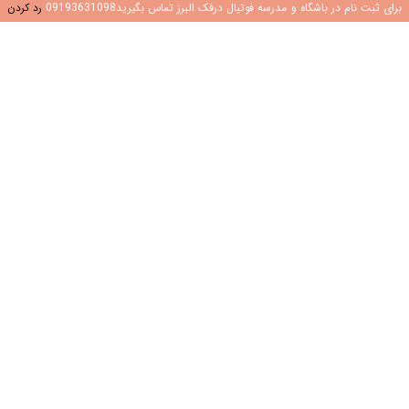
برای ثبت نام در باشگاه و مدرسه فوتبال درفک البرز تماس بگیرید09193631098
رد کردن
تازه ترین نوشته ها
1
قلب تیم: ۱۲ ویژگی کلیدی یک هافبک مرکزی در
فوتبال
جولای 9, 2026
2
ساخت موتورهای هوازی: چرا 4×4 نروژی برای
بازیکنان جوان یک تغییر دهنده بازی است
جولای 8, 2026
3
کشف هوش فوتبال: نقش سوالات در رشد بازیکن
جولای 8, 2026