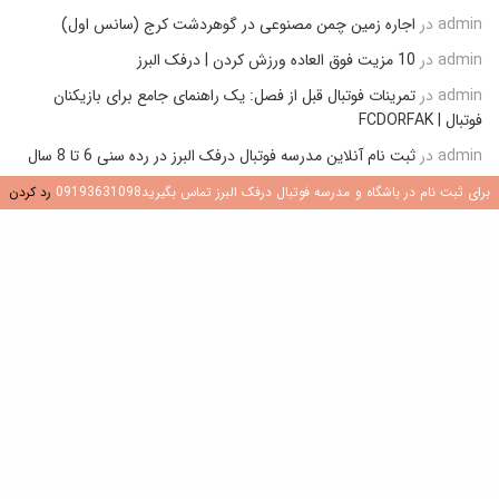
admin
در
اجاره زمین چمن مصنوعی در گوهردشت کرج (سانس اول)
admin
در
10 مزیت فوق العاده ورزش کردن | درفک البرز
admin
در
تمرینات فوتبال قبل از فصل: یک راهنمای جامع برای بازیکنان
فوتبال | FCDORFAK
admin
در
ثبت نام آنلاین مدرسه فوتبال درفک البرز در رده سنی 6 تا 8 سال
admin
در
تمرینات پاس و دریافت باشگاه فوتبال بایرن مونیخ زیر نظر
برای ثبت نام در باشگاه و مدرسه فوتبال درفک البرز تماس بگیرید09193631098
رد کردن
مستقیم پپ گواردیولا (تمرینات مناسب آکادمی و مدارس فوتبال)
admin
در
روش گرم کردن قبل از مسابقه رسمی فوتبال (نمونه عملی گرم
کردن باشگاه منچسترسیتی)
تازه ترین نوشته ها
1
قلب تیم: ۱۲ ویژگی کلیدی یک هافبک مرکزی در
فوتبال
جولای 9, 2026