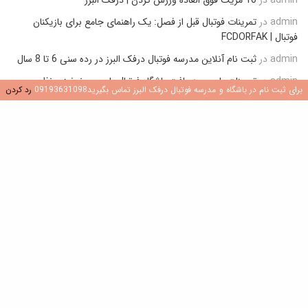
admin
در
تمرینات فوتبال قبل از فصل: یک راهنمای جامع برای بازیکنان
فوتبال | FCDORFAK
admin
در
ثبت نام آنلاین مدرسه فوتبال درفک البرز در رده سنی 6 تا 8 سال
admin
در
تمرینات پاس و دریافت باشگاه فوتبال بایرن مونیخ زیر نظر
برای ثبت نام در باشگاه و مدرسه فوتبال درفک البرز تماس بگیرید09193631098
رد کردن
مستقیم پپ گواردیولا (تمرینات مناسب آکادمی و مدارس فوتبال)
admin
در
روش گرم کردن قبل از مسابقه رسمی فوتبال (نمونه عملی گرم
کردن باشگاه منچسترسیتی)
تازه ترین نوشته ها
1
قلب تیم: ۱۲ ویژگی کلیدی یک هافبک مرکزی در
فوتبال
جولای 9, 2026
ساخت موتورهای هوازی: چرا 4×4 نروژی برای