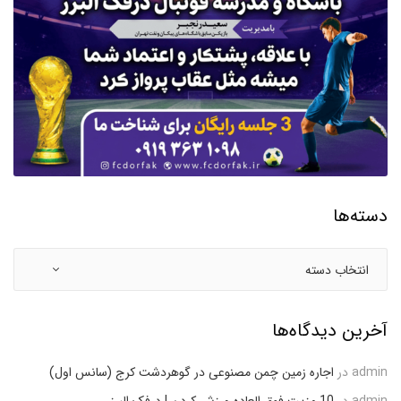
دسته‌ها
آخرین دیدگاه‌ها
admin
در
اجاره زمین چمن مصنوعی در گوهردشت کرج (سانس اول)
admin
در
10 مزیت فوق العاده ورزش کردن | درفک البرز