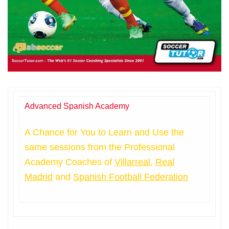
Advanced Spanish Academy
A Chance for You to Learn and Use the
same sessions from the Professional
Academy Coaches of
Villarreal
,
Real
Madrid
and
Spanish Football Federation