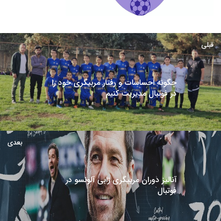
قبلی
چگونه احساسات و رفتار مربیگری خود را
در فوتبال مدیریت کنیم
بعدی
آنالیز دوران مربیگری ژابی آلونسو در
فوتبال