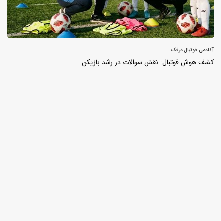
آکادمی فوتبال درفک
کشف هوش فوتبال: نقش سوالات در رشد بازیکن
برای ثبت نام در باشگاه و مدرسه فوتبال درفک البرز تماس بگیرید09193631098
رد کردن