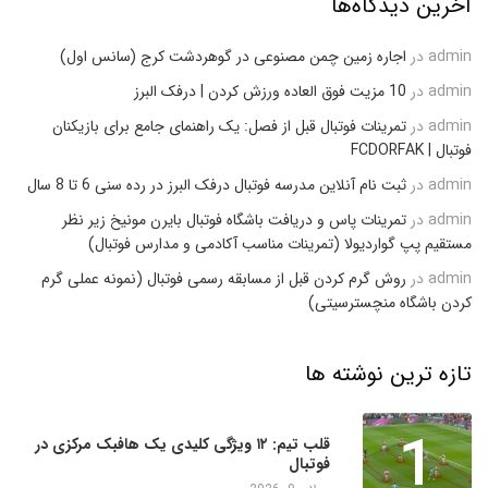
آخرین دیدگاه‌ها
admin
در
اجاره زمین چمن مصنوعی در گوهردشت کرج (سانس اول)
admin
در
10 مزیت فوق العاده ورزش کردن | درفک البرز
admin
در
تمرینات فوتبال قبل از فصل: یک راهنمای جامع برای بازیکنان
فوتبال | FCDORFAK
admin
در
ثبت نام آنلاین مدرسه فوتبال درفک البرز در رده سنی 6 تا 8 سال
admin
در
تمرینات پاس و دریافت باشگاه فوتبال بایرن مونیخ زیر نظر
مستقیم پپ گواردیولا (تمرینات مناسب آکادمی و مدارس فوتبال)
admin
در
روش گرم کردن قبل از مسابقه رسمی فوتبال (نمونه عملی گرم
کردن باشگاه منچسترسیتی)
تازه ترین نوشته ها
1
قلب تیم: ۱۲ ویژگی کلیدی یک هافبک مرکزی در
فوتبال