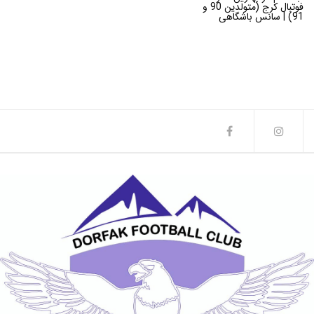
فوتبال کرج (متولدین 90 و
91) | سانس باشگاهی