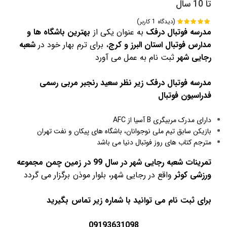
تا 10 سال
(دیدگاه
1
کاربر)
امتیازدهی
مدرسه فوتبال درفک
به عنوان یکی از
بهترین باشگاه ها و
از 5 در
1
امتیازدهی
مدارس فوتبال استان البرز و کرج
، برای ترم بهار خود در
شعبه
مشتری
رجایی شهر
ثبت نام به عمل می آورد
مدرسه فوتبال درفک زیر نظر سعید رنجبر مربی رسمی
فدراسیون فوتبال
دارای مدرک مربیگری B آسیا از AFC
بازیکن سابق تیم ملی نوجوانان، باشگاه های پیکان و نفت تهران
مترجم کتاب های روز فوتبال دنیا می باشد
تمرینات شعبه رجایی شهر در سال 99 در زمین چمن مجموعه
ورزشی کوثر
واقع در رجایی شهر، بلوار موذن برگزار می گردد
برای ثبت نام می توانید با شماره زیر تماس بگیرید
09193631098