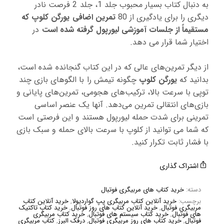
به دنبال کتاب بسیار محبوب جلد 1، جلد 2 فرصت نادر
دیگری را برای یادگیری از 80
تمرین اضافی یورگن کلوپ که
مستقیماً از جلسات آموزشی لیورپول گرفته شده است
در
اختیار شما قرار می دهد.
از دیگر تمرین‌های عالی که در این کتاب گنجانده شده است،
بدانید که
یورگن کلوپ
چگونه تیمش را با الگوهای بازی چند
توپی با سرعت بالا، ترکیب‌های هجومی، تمرین‌های پایانی و
بازی‌های انتقالی تمرین می‌دهد. آنها یک عنصر اساسی
تمرینی برای شدت حمله لیورپول هستند و این فرصتی است
که شما می توانید از کلوپ با سرعت بالای حمله و سبک بازی
با فشار ثابت تکرار کنید.
اشتراک گذاری
دسته:
خرید کتاب های مربیگری فوتبال
برچسب:
خرید آنلاین کتاب مربیگری پپ گواردیولا
,
خرید آنلاین کتاب
مربیگری فوتبال
,
خرید آنلاین کتاب های روز فوتبال
,
خرید کتاب تاکتیک
های فوتبال
,
خرید کتاب سیستم های فوتبال
,
خرید کتاب مربیگری
فوتبال
,
خرید کتاب های روز مربیگری فوتبال
,
درفک البرز
,
کتاب مربیگری