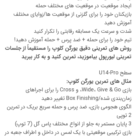
ایجاد موقعیت در موقعیت های مختلف حمله
بازیکنان خود را برای گلزنی از موقعیت ها/زوایای مختلف
آموزش دهید
شدت و سرعت یک مسابقه رقابتی را تکرار کنید
تیم خود را برای حمله + ضد پرس + حمله آموزش دهید!
روش های تمرینی دقیق یورگن کلوپ را مستقیماً از جلسات
تمرینی لیورپول بیاموزید، تمرین کنید و به کار ببرید
سطح U14-Pro
مثال های تمرین یورگن کلوپ:
بازی Wide، Give & Go، و Cross را برای اجراهای
زمان‌بندی شده/Box Finishing تغییر دهید
الگوی هجومی بازی، ضد پرس و حمله سریع بریک در تمرین
2 توپی
3 پایان مستمر به جلو از انواع مختلف پاس گل (7 توپ)
بازی ترکیبی موقعیتی با یک لمس در داخل و اطراف جعبه در