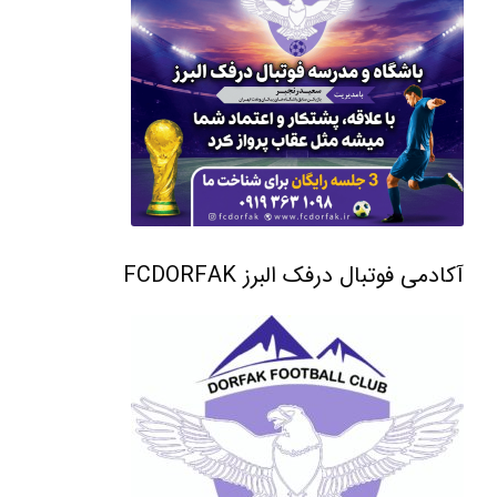
آکادمی فوتبال درفک البرز FCDORFAK