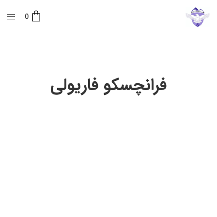
0
فرانچسکو فاریولی