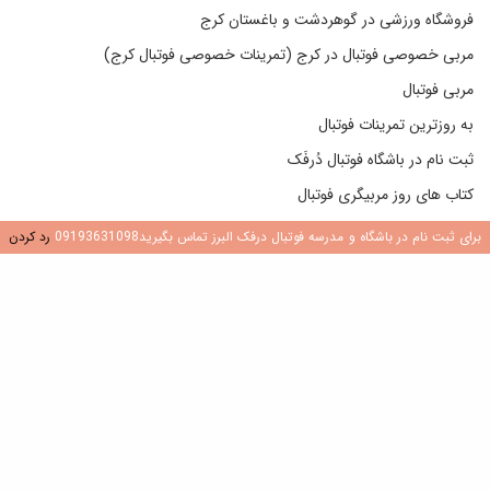
فروشگاه ورزشی در گوهردشت و باغستان کرج
مربی خصوصی فوتبال در کرج (تمرینات خصوصی فوتبال کرج)
مربی فوتبال
به روزترین تمرینات فوتبال
ثبت نام در باشگاه فوتبال دُرفَک
کتاب های روز مربیگری فوتبال
تماس با من
برای ثبت نام در باشگاه و مدرسه فوتبال درفک البرز تماس بگیرید09193631098
رد کردن
در یک مدرسه فوتبال یا باشگاه جدید فوتبال باید دنبال چه چیزی باشیم؟
وبلاگ دوستان من