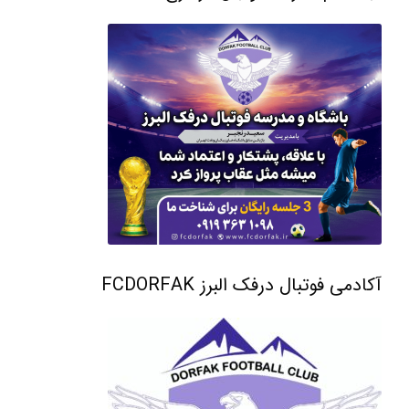
آکادمی فوتبال درفک البرز FCDORFAK