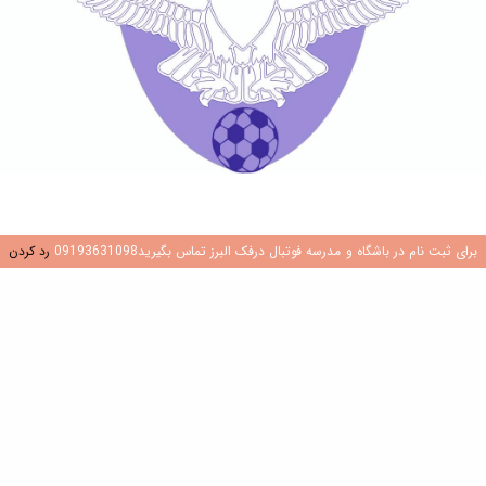
برای ثبت نام در باشگاه و مدرسه فوتبال درفک البرز تماس بگیرید09193631098
رد کردن
برگه‌ها
اجاره و رزرو چمن مصنوعی در کرج (چمن مصنوعی فوتبال در گوهردشت
کرج)
استعدادیابی فوتبال در کرج
بهترین تیم فوتبال نونهالان در کرج