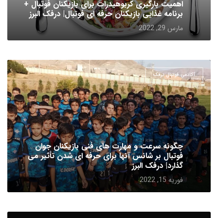
اهمیت بارگیری کربوهیدرات برای بازیکنان فوتبال +
برنامه غذایی بازیکنان حرفه ای فوتبال| درفک البرز
مارس 29, 2022
آکادمی فوتبال درفک
چگونه سرعت و مهارت های فنی بازیکنان جوان
فوتبال بر شانس آنها برای حرفه ای شدن تأثیر می
گذارد| درفک البرز
فوریه 15, 2022