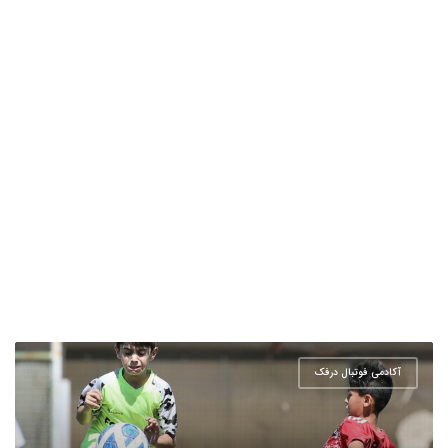
آکادمی فوتبال درفک