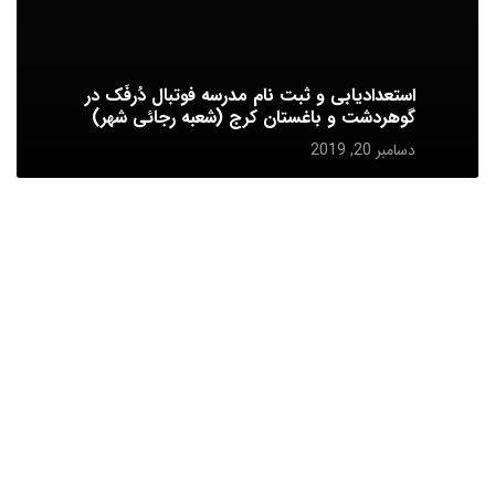
استعدادیابی و ثبت نام مدرسه فوتبال دُرفَک در
گوهردشت و باغستان کرج (شعبه رجائی شهر)
دسامبر 20, 2019