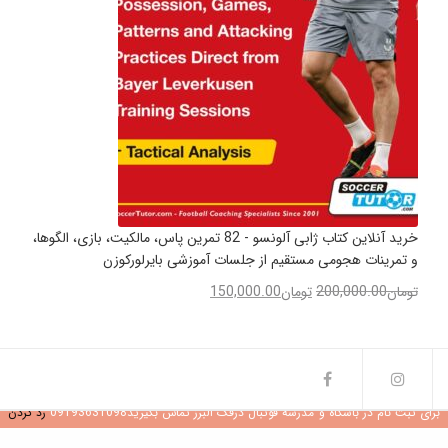
خرید آنلاین کتاب ژابی آلونسو - 82 تمرین پاس، مالکیت، بازی، الگوها،
و تمرینات هجومی مستقیم از جلسات آموزشی بایرلورکوزن
تومان
200,000.00
تومان
150,000.00
برای ثبت نام در باشگاه و مدرسه فوتبال درفک البرز تماس بگیرید09193631098
رد کردن